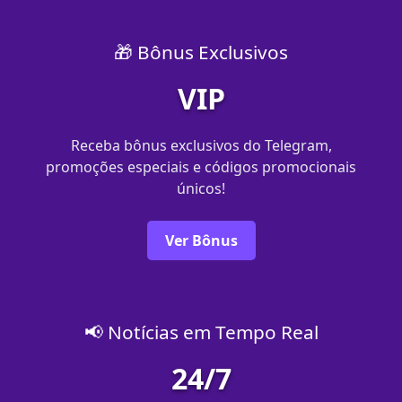
🎁 Bônus Exclusivos
VIP
Receba bônus exclusivos do Telegram,
promoções especiais e códigos promocionais
únicos!
Ver Bônus
📢 Notícias em Tempo Real
24/7