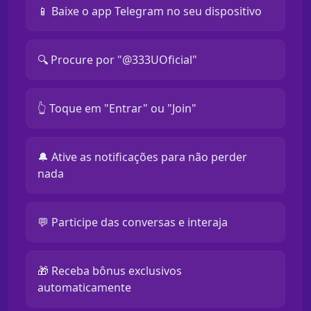
📱 Baixe o app Telegram no seu dispositivo
🔍 Procure por "@333UOficial"
👆 Toque em "Entrar" ou "Join"
🔔 Ative as notificações para não perder
nada
💬 Participe das conversas e interaja
🎁 Receba bônus exclusivos
automaticamente