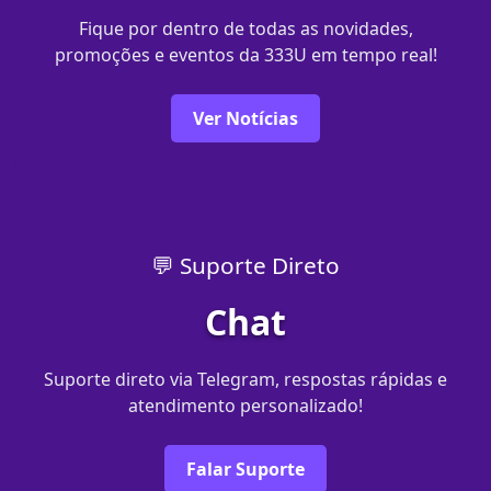
Fique por dentro de todas as novidades,
promoções e eventos da 333U em tempo real!
Ver Notícias
💬 Suporte Direto
Chat
Suporte direto via Telegram, respostas rápidas e
atendimento personalizado!
Falar Suporte