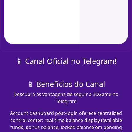
📱 Canal Oficial no Telegram!
📱 Benefícios do Canal
Descubra as vantagens de seguir a 30Game no
Telegram
Account dashboard post-login oferece centralized
control center: real-time balance display (available
funds, bonus balance, locked balance em pending