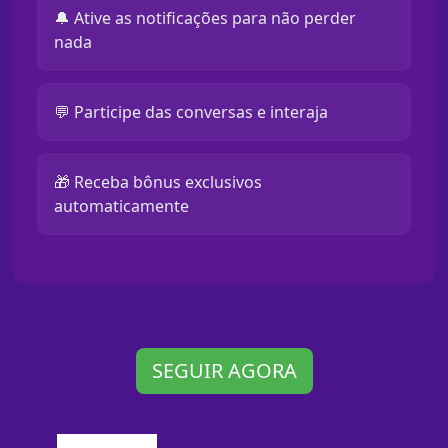
🔔 Ative as notificações para não perder
nada
💬 Participe das conversas e interaja
🎁 Receba bônus exclusivos
automaticamente
SEGUIR AGORA