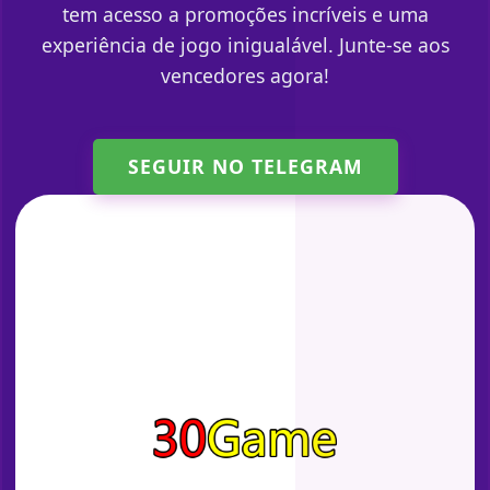
tem acesso a promoções incríveis e uma
experiência de jogo inigualável. Junte-se aos
vencedores agora!
SEGUIR NO TELEGRAM