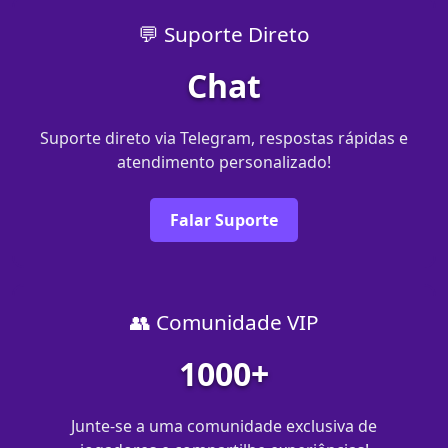
💬 Suporte Direto
Chat
Suporte direto via Telegram, respostas rápidas e
atendimento personalizado!
Falar Suporte
👥 Comunidade VIP
1000+
Junte-se a uma comunidade exclusiva de