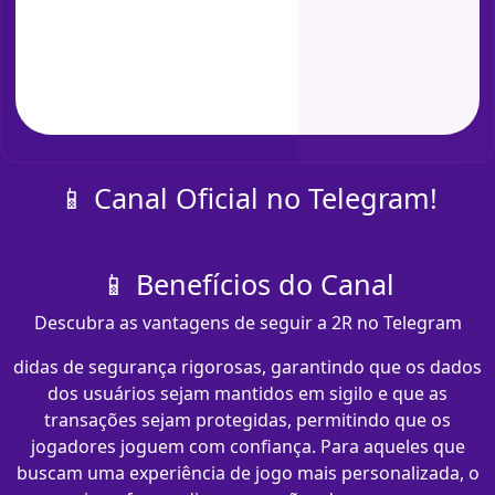
📱 Canal Oficial no Telegram!
📱 Benefícios do Canal
Descubra as vantagens de seguir a 2R no Telegram
didas de segurança rigorosas, garantindo que os dados
dos usuários sejam mantidos em sigilo e que as
transações sejam protegidas, permitindo que os
jogadores joguem com confiança. Para aqueles que
buscam uma experiência de jogo mais personalizada, o