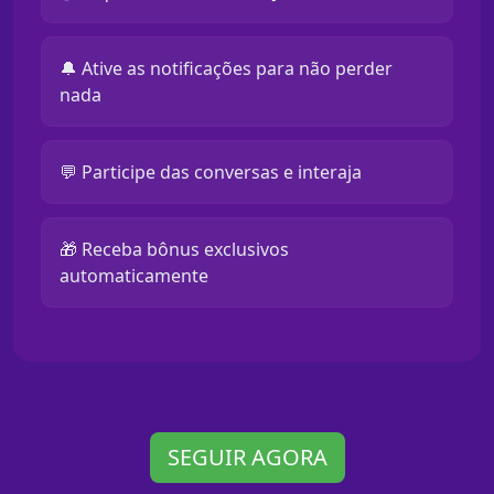
🔔 Ative as notificações para não perder
nada
💬 Participe das conversas e interaja
🎁 Receba bônus exclusivos
automaticamente
SEGUIR AGORA