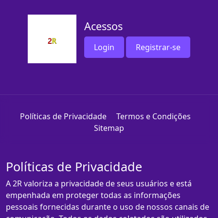
Acessos
Login
Registrar-se
Políticas de Privacidade
Termos e Condições
Sitemap
Políticas de Privacidade
A 2R valoriza a privacidade de seus usuários e está
empenhada em proteger todas as informações
pessoais fornecidas durante o uso de nossos canais de