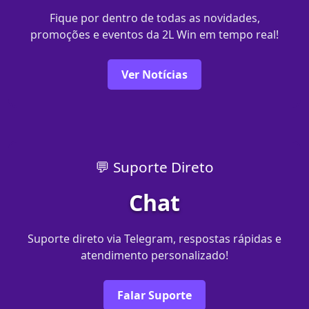
Fique por dentro de todas as novidades,
promoções e eventos da 2L Win em tempo real!
Ver Notícias
💬 Suporte Direto
Chat
Suporte direto via Telegram, respostas rápidas e
atendimento personalizado!
Falar Suporte