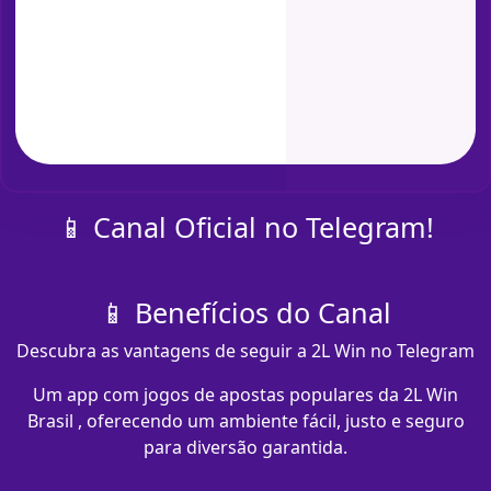
📱 Canal Oficial no Telegram!
📱 Benefícios do Canal
Descubra as vantagens de seguir a 2L Win no Telegram
Um app com jogos de apostas populares da 2L Win
Brasil , oferecendo um ambiente fácil, justo e seguro
para diversão garantida.