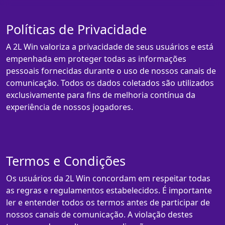
Políticas de Privacidade
A 2L Win valoriza a privacidade de seus usuários e está
empenhada em proteger todas as informações
pessoais fornecidas durante o uso de nossos canais de
comunicação. Todos os dados coletados são utilizados
exclusivamente para fins de melhoria contínua da
experiência de nossos jogadores.
Termos e Condições
Os usuários da 2L Win concordam em respeitar todas
as regras e regulamentos estabelecidos. É importante
ler e entender todos os termos antes de participar de
nossos canais de comunicação. A violação destes