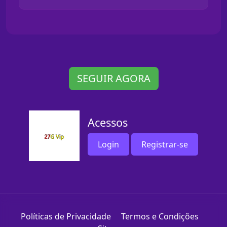
SEGUIR AGORA
Acessos
Login
Registrar-se
Políticas de Privacidade
Termos e Condições