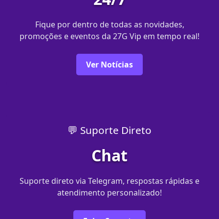
Fique por dentro de todas as novidades,
promoções e eventos da 27G Vip em tempo real!
Ver Notícias
💬 Suporte Direto
Chat
Suporte direto via Telegram, respostas rápidas e
atendimento personalizado!