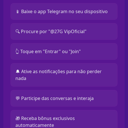
📱 Baixe o app Telegram no seu dispositivo
🔍 Procure por "@27G VipOficial"
👆 Toque em "Entrar" ou "Join"
🔔 Ative as notificações para não perder
nada
💬 Participe das conversas e interaja
🎁 Receba bônus exclusivos
automaticamente