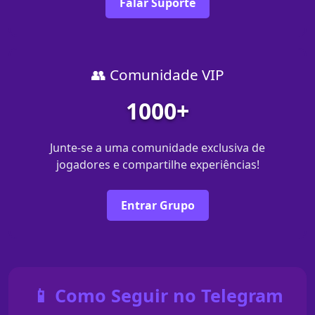
Falar Suporte
👥 Comunidade VIP
1000+
Junte-se a uma comunidade exclusiva de
jogadores e compartilhe experiências!
Entrar Grupo
📱 Como Seguir no Telegram