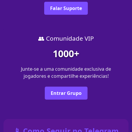
Falar Suporte
👥 Comunidade VIP
1000+
Junte-se a uma comunidade exclusiva de
jogadores e compartilhe experiências!
Entrar Grupo
📱 Como Seguir no Telegram