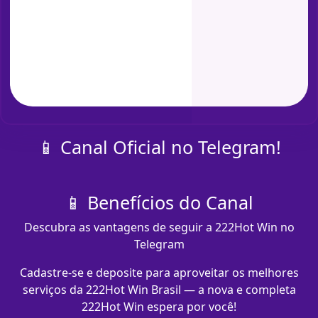
📱 Canal Oficial no Telegram!
📱 Benefícios do Canal
Descubra as vantagens de seguir a 222Hot Win no
Telegram
Cadastre-se e deposite para aproveitar os melhores
serviços da 222Hot Win Brasil — a nova e completa
222Hot Win espera por você!