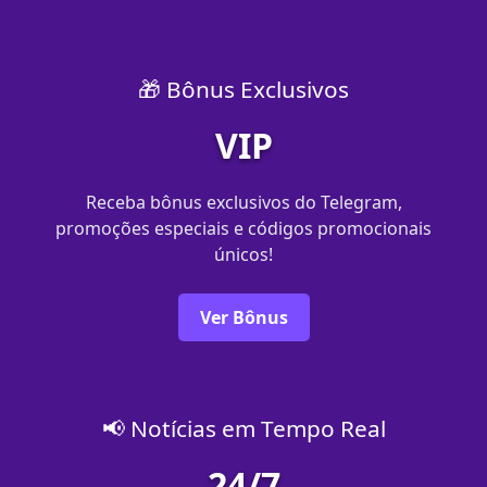
🎁 Bônus Exclusivos
VIP
Receba bônus exclusivos do Telegram,
promoções especiais e códigos promocionais
únicos!
Ver Bônus
📢 Notícias em Tempo Real
24/7