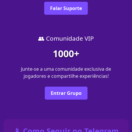
Falar Suporte
👥 Comunidade VIP
1000+
Junte-se a uma comunidade exclusiva de
jogadores e compartilhe experiências!
Entrar Grupo
📱 Como Seguir no Telegram