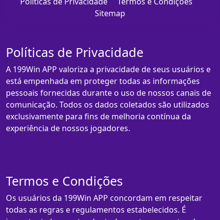
Políticas de Privacidade
Termos e Condições
Sitemap
Políticas de Privacidade
A 199Win APP valoriza a privacidade de seus usuários e
está empenhada em proteger todas as informações
pessoais fornecidas durante o uso de nossos canais de
comunicação. Todos os dados coletados são utilizados
exclusivamente para fins de melhoria contínua da
experiência de nossos jogadores.
Termos e Condições
Os usuários da 199Win APP concordam em respeitar
todas as regras e regulamentos estabelecidos. É