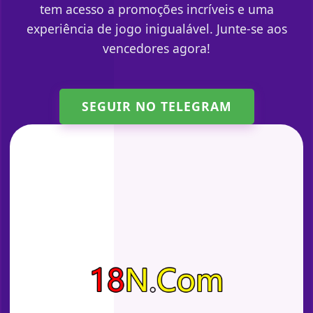
tem acesso a promoções incríveis e uma
experiência de jogo inigualável. Junte-se aos
vencedores agora!
SEGUIR NO TELEGRAM