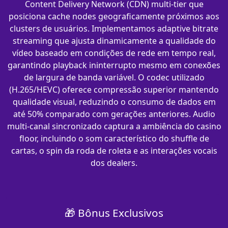
Content Delivery Network (CDN) multi-tier que
posiciona cache nodes geograficamente próximos aos
clusters de usuários. Implementamos adaptive bitrate
streaming que ajusta dinamicamente a qualidade do
vídeo baseado em condições de rede em tempo real,
garantindo playback ininterrupto mesmo em conexões
de largura de banda variável. O codec utilizado
(H.265/HEVC) oferece compressão superior mantendo
qualidade visual, reduzindo o consumo de dados em
até 50% comparado com gerações anteriores. Audio
multi-canal sincronizado captura a ambiência do casino
floor, incluindo o som característico do shuffle de
cartas, o spin da roda de roleta e as interações vocais
dos dealers.
🎁 Bônus Exclusivos