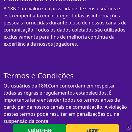
A 18N.Com valoriza a privacidade de seus usuários e
está empenhada em proteger todas as informações
pessoais fornecidas durante o uso de nossos canais de
comunicação. Todos os dados coletados são utilizados
exclusivamente para fins de melhoria contínua da
experiência de nossos jogadores.
Termos e Condições
Os usuários da 18N.Com concordam em respeitar
todas as regras e regulamentos estabelecidos. É
importante ler e entender todos os termos antes de
participar de nossos canais de comunicação. A violação
destes termos pode resultar em penalizações ou na
suspensão da conta.
X
Cadastre-se
Entrar