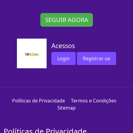
SEGUIR AGORA
Acessos
Login
Registrar-se
Políticas de Privacidade
Termos e Condições
Sitemap
Políticas de Privacidade