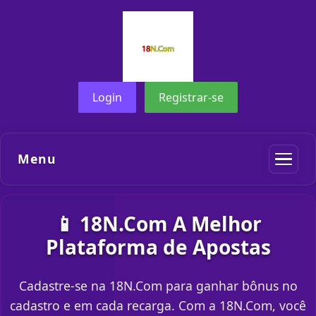
Login
Registrar-se
Menu
📱 18N.Com A Melhor
Plataforma de Apostas
Cadastre-se na 18N.Com para ganhar bônus no
cadastro e em cada recarga. Com a 18N.Com, você