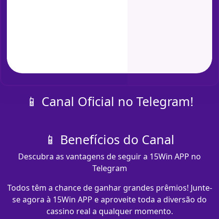
📱 Canal Oficial no Telegram!
📱 Benefícios do Canal
Descubra as vantagens de seguir a 15Win APP no
Telegram
Todos têm a chance de ganhar grandes prêmios! Junte-
se agora à 15Win APP e aproveite toda a diversão do
cassino real a qualquer momento.