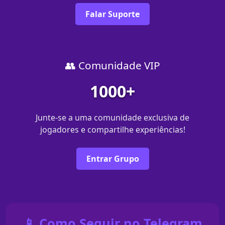
Falar Suporte
👥 Comunidade VIP
1000+
Junte-se a uma comunidade exclusiva de
jogadores e compartilhe experiências!
Entrar Grupo
📱 Como Seguir no Telegram