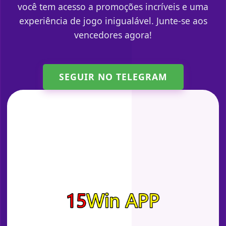
você tem acesso a promoções incríveis e uma
experiência de jogo inigualável. Junte-se aos
vencedores agora!
SEGUIR NO TELEGRAM