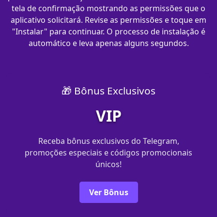
tela de confirmação mostrando as permissões que o
aplicativo solicitará. Revise as permissões e toque em
"Instalar" para continuar. O processo de instalação é
automático e leva apenas alguns segundos.
🎁 Bônus Exclusivos
VIP
Receba bônus exclusivos do Telegram,
promoções especiais e códigos promocionais
únicos!
Ver Bônus