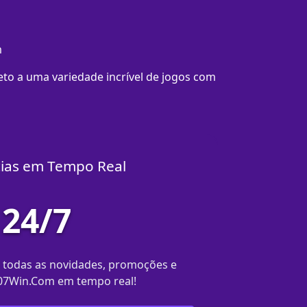
m
eto a uma variedade incrível de jogos com
cias em Tempo Real
24/7
e todas as novidades, promoções e
07Win.Com em tempo real!