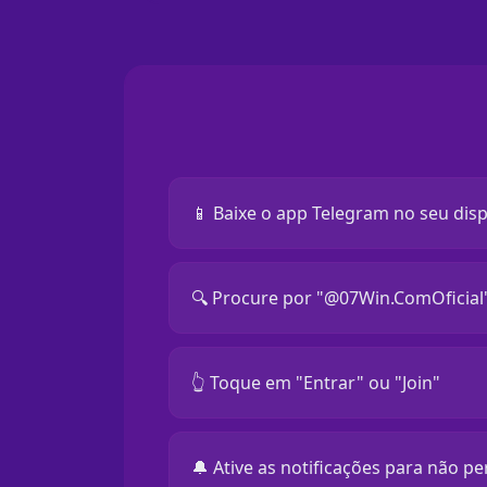
📱 Baixe o app Telegram no seu disp
🔍 Procure por "@07Win.ComOficial
👆 Toque em "Entrar" ou "Join"
🔔 Ative as notificações para não p