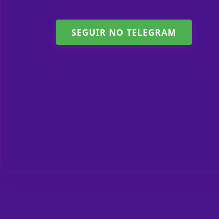
SEGUIR NO TELEGRAM