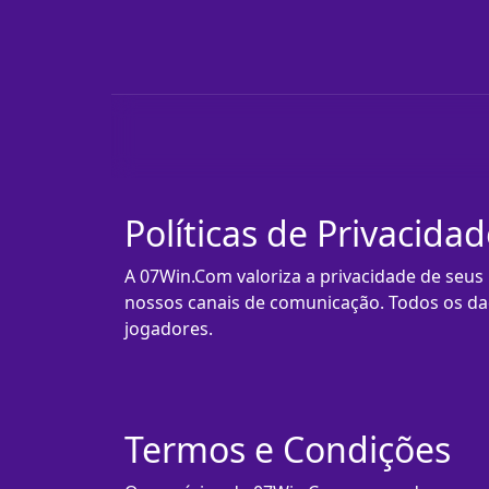
Políticas de Privacida
A 07Win.Com valoriza a privacidade de seu
nossos canais de comunicação. Todos os dad
jogadores.
Termos e Condições