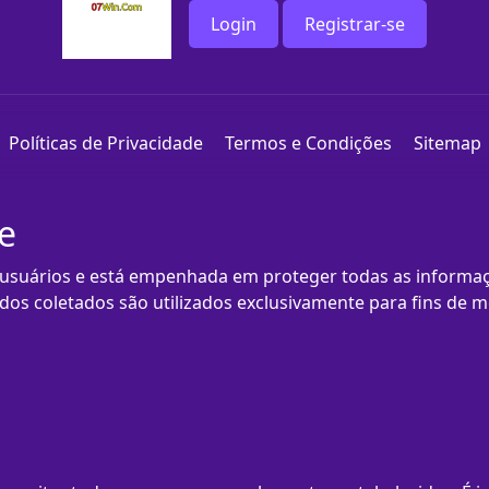
Login
Registrar-se
Políticas de Privacidade
Termos e Condições
Sitemap
de
s usuários e está empenhada em proteger todas as informaç
os coletados são utilizados exclusivamente para fins de m