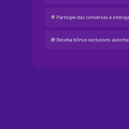
💬 Participe das conversas e interaj
🎁 Receba bônus exclusivos autom