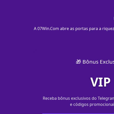
A 07Win.Com abre as portas para a riquez
🎁 Bônus Exclu
VIP
Receba bônus exclusivos do Telegra
e códigos promocionai